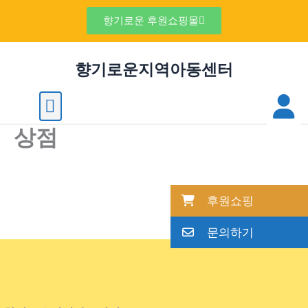
콘
향기로운 후원쇼핑몰
텐
츠
향기로운지역아동센터
로
건
M
Menu
너
상점
뛰
기
후원쇼핑
문의하기