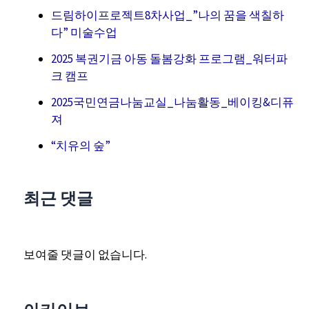
드림하이프로젝트8차사업_”나의 꿈을 색칠하
다” 미술수업
2025 복권기금 아동 돌봄강화 프로그램_워터파
크 캠프
2025국민연금나눔교실_나눔활동_베이킹&디퓨
져
“치유의 숲”
최근 댓글
보여줄 댓글이 없습니다.