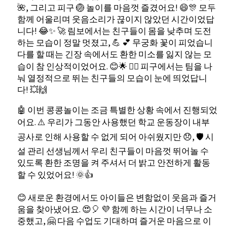
🌺, 그리고 피구 🏐 놀이를 마음껏 즐겼어요! 😄🎊 모두
함께 어울리며 웃음소리가 끊이지 않았던 시간이었답
니다! 😂✨ 🚀 림보에서는 친구들이 몸을 낮추며 도전
하는 모습이 정말 멋졌고, 💪 💕 무궁화 꽃이 피었습니
다를 할 때는 긴장 속에서도 환한 미소를 잃지 않는 모
습이 참 인상적이었어요. 😊🌟 🏃‍♀️ 피구에서는 팀을 나
눠 열정적으로 뛰는 친구들의 모습이 눈에 띄었답니
다! 💥🙌
🤖 이번 콩콩놀이는 조금 특별한 상황 속에서 진행되었
어요. ⚠️ 우리가 그동안 사용했던 학교 운동장이 내부
공사로 인해 사용할 수 없게 되어 아쉬웠지만 😞, 🛡️ 시
설 관리 선생님께서 우리 친구들이 마음껏 뛰어놀 수
있도록 환한 조명을 켜 주셔서 더 밝고 안전하게 활동
할 수 있었어요! 🌞👍
😊 새로운 환경에서도 아이들은 변함없이 웃음과 즐거
움을 찾아냈어요. 😍🎈 💜 함께 하는 시간이 너무나 소
중했고, 🤗 다음 수업도 기대하며 즐거운 마음으로 이