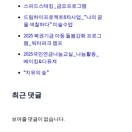
스피드스태킹_금요프로그램
드림하이프로젝트8차사업_”나의 꿈
을 색칠하다” 미술수업
2025 복권기금 아동 돌봄강화 프로그
램_워터파크 캠프
2025국민연금나눔교실_나눔활동_
베이킹&디퓨져
“치유의 숲”
최근 댓글
보여줄 댓글이 없습니다.