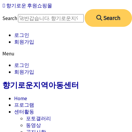
콘
향기로운 후원쇼핑몰
텐
츠
Search
Search
로
건
로그인
너
회원가입
뛰
기
Menu
로그인
회원가입
향기로운지역아동센터
Home
프로그램
센터활동
포토갤러리
동영상