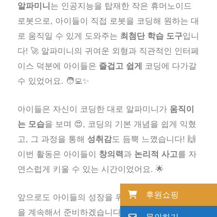
알파미니
는 인공지능을 탑재한 작은 휴머노이드
로봇으로, 아이들이 직접 로봇을 코딩해 원하는 대
로 움직일 수 있게 도와주는
최첨단 학습 도구
입니
다! 🚀 알파미니의 귀여운 외형과 직관적인 인터페
이스 덕분에 아이들은
즐겁고 쉽게
코딩에 다가갈
수 있었어요. 🧑‍💻✨
아이들은 자신이 코딩한 대로 알파미니가
움직이
는 모습
을 보며 😍, 코딩의 기본 개념을 쉽게 익혔
고, 그 과정을 통해
성취감
도 듬뿍 느꼈습니다! 🙌
이번 활동은 아이들이
창의력
과
논리적 사고
를 자
연스럽게 키울 수 있는 시간이었어요. 🌟
후원쇼핑
앞으로도 아이들의 성장을 위한
유익한 프로그램
을 계속해서 준비하겠습니다. 🌱💡
아이들의 밝은
문의하기