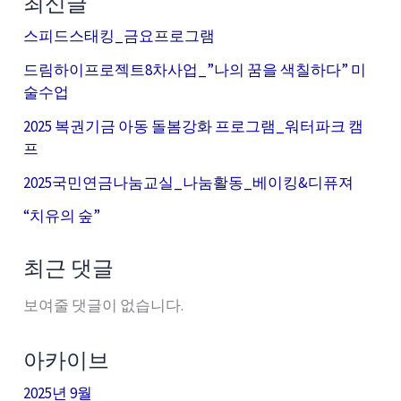
최신글
스피드스태킹_금요프로그램
드림하이프로젝트8차사업_”나의 꿈을 색칠하다” 미
술수업
2025 복권기금 아동 돌봄강화 프로그램_워터파크 캠
프
2025국민연금나눔교실_나눔활동_베이킹&디퓨져
“치유의 숲”
최근 댓글
보여줄 댓글이 없습니다.
아카이브
2025년 9월