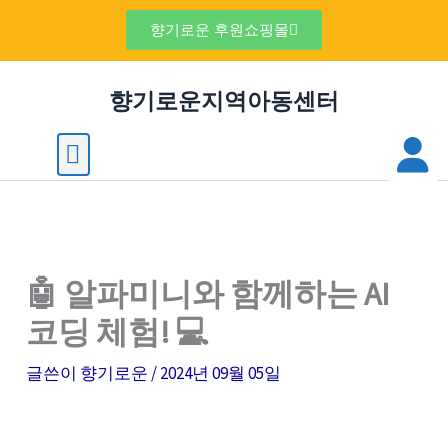
콘
검
향기로운 후원쇼핑몰
텐
색
츠
향기로운지역아동센터
로
건
M
Menu
너
뛰
기
🤖 알파미니와 함께하는 AI
코딩 체험! 💻
글쓴이
향기로운
/
2024년 09월 05일