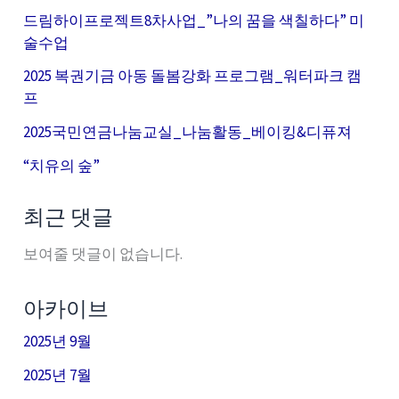
드림하이프로젝트8차사업_”나의 꿈을 색칠하다” 미
술수업
2025 복권기금 아동 돌봄강화 프로그램_워터파크 캠
프
2025국민연금나눔교실_나눔활동_베이킹&디퓨져
“치유의 숲”
최근 댓글
보여줄 댓글이 없습니다.
아카이브
2025년 9월
2025년 7월