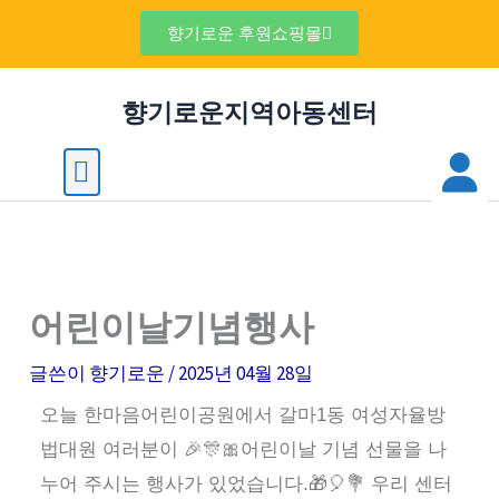
콘
검
향기로운 후원쇼핑몰
텐
색
츠
향기로운지역아동센터
로
건
M
Menu
너
뛰
기
어린이날기념행사
글쓴이
향기로운
/
2025년 04월 28일
오늘 한마음어린이공원에서 갈마1동 여성자율방
법대원 여러분이 🎉🎊🎀어린이날 기념 선물을 나
누어 주시는 행사가 있었습니다.🎁🎈💐 우리 센터