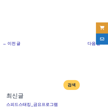
←
이전 글
다음 글
→
검색
최신글
스피드스태킹_금요프로그램