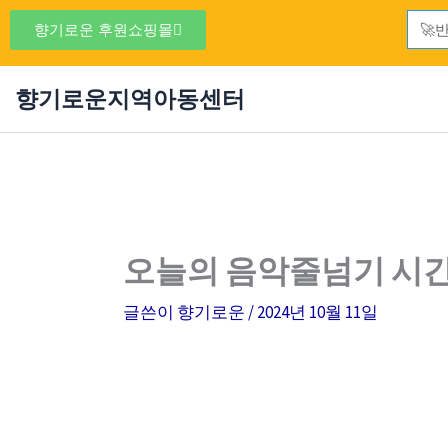
콘
Sear
향기로운 후원쇼핑몰
텐
츠
향기로운지역아동센터
로
건
너
뛰
기
오늘의 음악줄넘기 시간! 🏃‍♀
글쓴이
향기로운
/
2024년 10월 11일