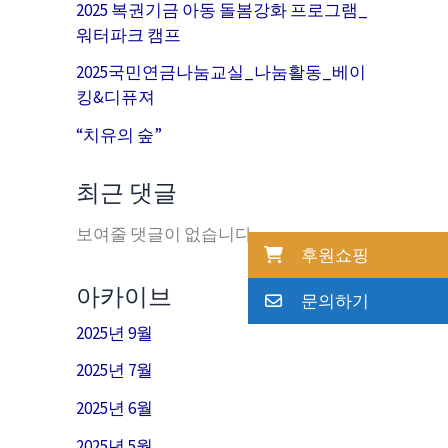
2025 복권기금 아동 돌봄강화 프로그램_
워터파크 캠프
2025국민연금나눔교실_나눔활동_베이
킹&디퓨져
“치유의 숲”
최근 댓글
보여줄 댓글이 없습니다.
후원쇼핑
아카이브
문의하기
2025년 9월
2025년 7월
2025년 6월
2025년 5월