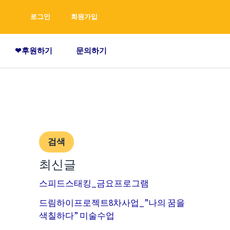
검
로그인
회원가입
색
❤후원하기
문의하기
검색
최신글
스피드스태킹_금요프로그램
드림하이프로젝트8차사업_”나의 꿈을
색칠하다” 미술수업