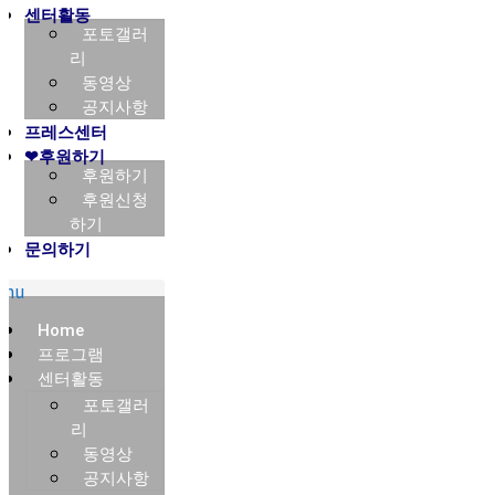
센터활동
포토갤러
리
동영상
공지사항
프레스센터
❤후원하기
후원하기
후원신청
하기
문의하기
enu
Home
프로그램
센터활동
포토갤러
리
동영상
공지사항