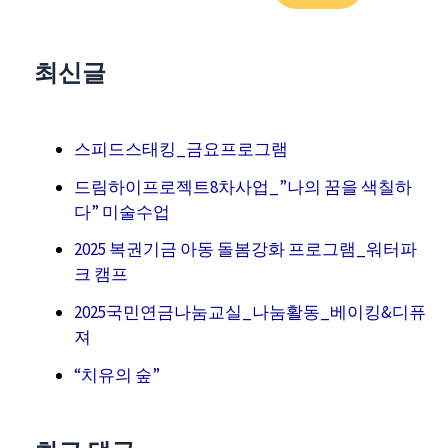
최신글
스피드스태킹_금요프로그램
드림하이프로젝트8차사업_”나의 꿈을 색칠하
다” 미술수업
2025 복권기금 아동 돌봄강화 프로그램_워터파
크 캠프
2025국민연금나눔교실_나눔활동_베이킹&디퓨
져
“치유의 숲”