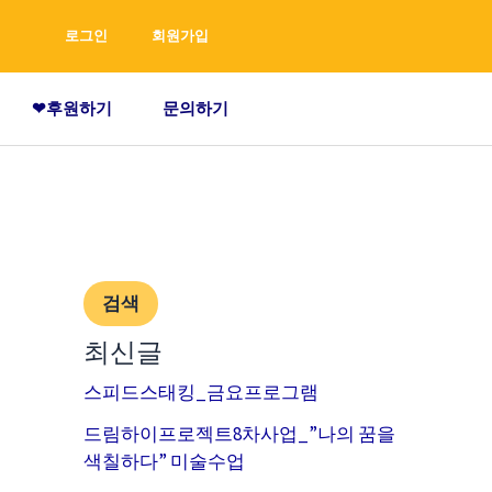
검
로그인
회원가입
색
❤후원하기
문의하기
검색
최신글
스피드스태킹_금요프로그램
드림하이프로젝트8차사업_”나의 꿈을
색칠하다” 미술수업