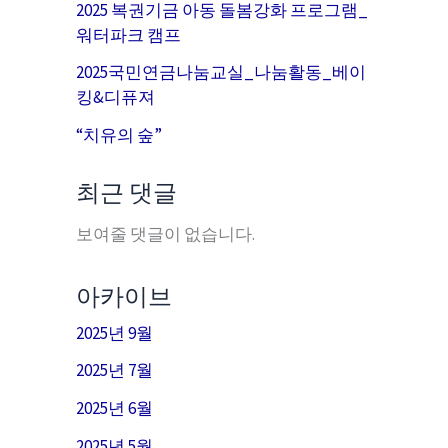
2025 복권기금 아동 돌봄강화 프로그램_
워터파크 캠프
2025국민연금나눔교실_나눔활동_베이
킹&디퓨져
“치유의 숲”
최근 댓글
보여줄 댓글이 없습니다.
아카이브
2025년 9월
2025년 7월
2025년 6월
2025년 5월