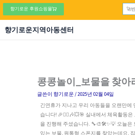
콘
Sear
향기로운 후원쇼핑몰
텐
츠
향기로운지역아동센터
로
건
너
뛰
기
콩콩놀이_보물을 찾아
글쓴이
향기로운
/
2025년 02월 04일
긴연휴가 지나고 우리 아동들을 오랜만에 
습니다! 🎉🤸‍♀️🎶💥🎯 실내에서 체육
을 진행해 주셨습니다. 🔧🎨🛠️✨💡 오늘은
있는 보물, 원통형 스폰지를 찾았는데요. 