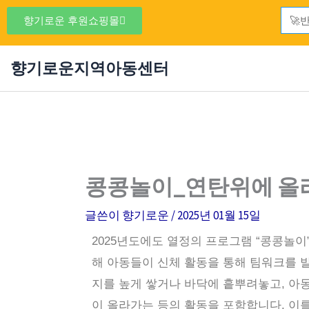
콘
Sear
향기로운 후원쇼핑몰
텐
츠
향기로운지역아동센터
로
건
너
뛰
기
콩콩놀이_연탄위에 올
글쓴이
향기로운
/
2025년 01월 15일
2025년도에도 열정의 프로그램 “콩콩놀이
해 아동들이 신체 활동을 통해 팀워크를 발
지를 높게 쌓거나 바닥에 흩뿌려놓고, 아
이 올라가는 등의 활동을 포함합니다. 이를