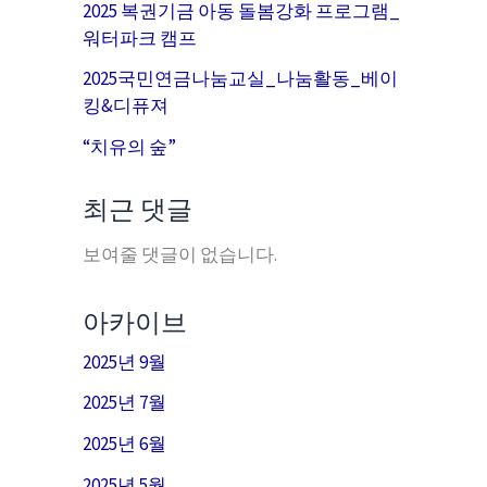
2025 복권기금 아동 돌봄강화 프로그램_
워터파크 캠프
2025국민연금나눔교실_나눔활동_베이
킹&디퓨져
“치유의 숲”
최근 댓글
보여줄 댓글이 없습니다.
아카이브
2025년 9월
2025년 7월
2025년 6월
2025년 5월