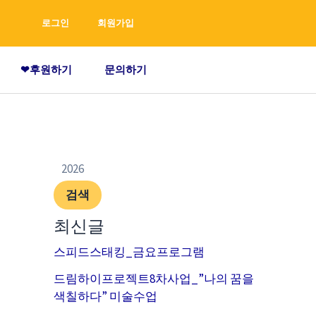
검
로그인
회원가입
색
❤후원하기
문의하기
검색
최신글
스피드스태킹_금요프로그램
드림하이프로젝트8차사업_”나의 꿈을
색칠하다” 미술수업