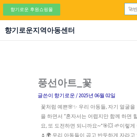
콘
Sear
향기로운 후원쇼핑몰
텐
츠
향기로운지역아동센터
로
건
너
뛰
기
풍선아트_꽃
글쓴이
향기로운
/
2025년 06월 02일
꽃처럼 예쁜🌸✨ 우리 아동들, 자기 얼굴을
을 하면서 “혼자서는 어렵지만 함께 하면 할
요, 또 도전하면 되니까요~”🎯💥 🌱이렇
🌷🌍 우리 아동들이 곱고 반듯하게 자라고 