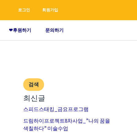
검
로그인
회원가입
색
❤후원하기
문의하기
검색
최신글
스피드스태킹_금요프로그램
드림하이프로젝트8차사업_”나의 꿈을
색칠하다” 미술수업