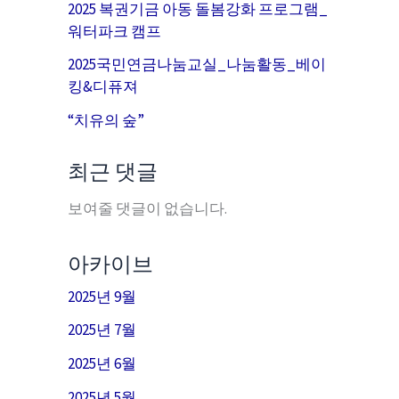
2025 복권기금 아동 돌봄강화 프로그램_
워터파크 캠프
2025국민연금나눔교실_나눔활동_베이
킹&디퓨져
“치유의 숲”
최근 댓글
보여줄 댓글이 없습니다.
아카이브
2025년 9월
2025년 7월
2025년 6월
2025년 5월