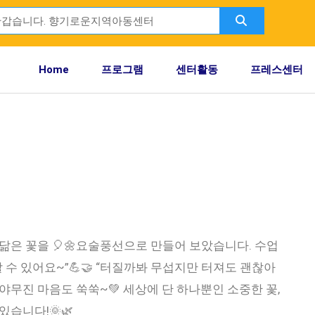
Search
ch
Home
프로그램
센터활동
프레스센터
 닮은 꽃을 🎈🌼요술풍선으로 만들어 보았습니다. 수업
 수 있어요~”💪🤝 “터질까봐 무섭지만 터져도 괜찮아
게 야무진 마음도 쑥쑥~💚 세상에 단 하나뿐인 소중한 꽃,
있습니다!🌞🌿