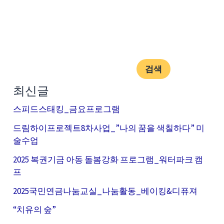
검색
최신글
스피드스태킹_금요프로그램
드림하이프로젝트8차사업_”나의 꿈을 색칠하다” 미
술수업
2025 복권기금 아동 돌봄강화 프로그램_워터파크 캠
프
2025국민연금나눔교실_나눔활동_베이킹&디퓨져
“치유의 숲”