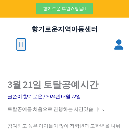
콘
검
향기로운 후원쇼핑몰
텐
색
츠
향기로운지역아동센터
로
건
M
Menu
너
뛰
기
3월 21일 토탈공예시간
글쓴이
향기로운
/
2024년 03월 22일
토탈공예를 처음으로 진행하는 시간였습니다.
참여하고 싶은 아이들이 많아 저학년과 고학년을 나눠